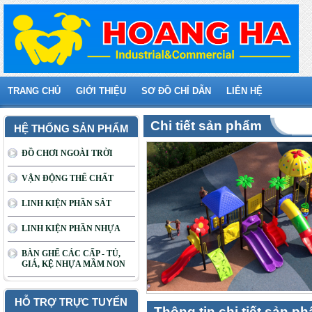
TRANG CHỦ
GIỚI THIỆU
SƠ ĐỒ CHỈ DẪN
LIÊN HỆ
Chi tiết sản phẩm
HỆ THỐNG SẢN PHẨM
ĐỒ CHƠI NGOÀI TRỜI
VẬN ĐỘNG THỂ CHẤT
LINH KIỆN PHẦN SẮT
LINH KIỆN PHẦN NHỰA
BÀN GHẾ CÁC CẤP - TỦ,
GIÁ, KỆ NHỰA MẦM NON
HỖ TRỢ TRỰC TUYẾN
Thông tin chi tiết sản p