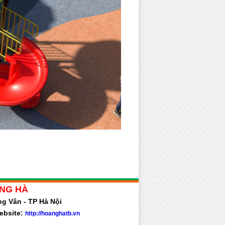
NG HÀ
ng Vân - TP Hà Nội
ebsite:
http://hoanghatb.vn