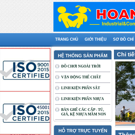
TRANG CHỦ
GIỚI THIỆU
SƠ ĐỒ CHỈ
Chi ti
HỆ THỐNG SẢN PHẨM
ĐỒ CHƠI NGOÀI TRỜI
VẬN ĐỘNG THỂ CHẤT
LINH KIỆN PHẦN SẮT
LINH KIỆN PHẦN NHỰA
BÀN GHẾ CÁC CẤP - TỦ,
GIÁ, KỆ NHỰA MẦM NON
HỖ TRỢ TRỰC TUYẾN
Thông