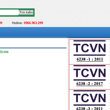
99
Hotline:
0966.963.299
I 056