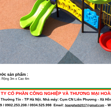
ước sản phẩm :
x Rộng 3m x Cao 4m
TY CỔ PHẦN CÔNG NGHIỆP VÀ THƯƠNG MẠI HOÀ
ã Thường Tín - TP Hà Nội. Nhà máy: Cụm CN Liên Phương - Xã Hồ
9 / 0902.253.208 / 0934.525.998 Email:
- W
hoanghatb2017@gmail.com