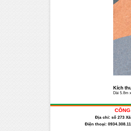
Kích th
Dài 5.8m 
CÔNG 
Địa chỉ: số 273 X
Điện thoại: 0934.308.11