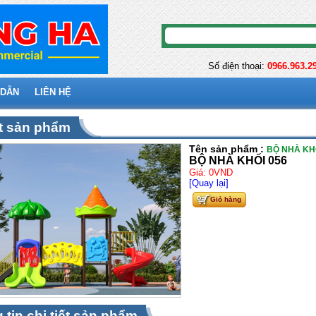
Số điện thoại:
0966.963.2
 DẪN
LIÊN HỆ
ết sản phẩm
Tên sản phẩm :
BỘ NHÀ KHỐ
BỘ NHÀ KHỐI 056
Giá: 0VND
[Quay lại]
Giỏ hàng
 tin chi tiết sản phẩm