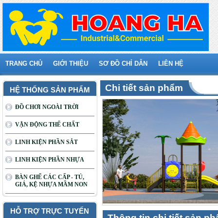
TRANG CHỦ
GIỚI THIỆU
SƠ ĐỒ CHỈ DẪN
LIÊN HỆ
Chi tiết sản phẩm
HỆ THỐNG SẢN PHẨM
ĐỒ CHƠI NGOÀI TRỜI
VẬN ĐỘNG THỂ CHẤT
LINH KIỆN PHẦN SẮT
LINH KIỆN PHẦN NHỰA
BÀN GHẾ CÁC CẤP - TỦ,
GIÁ, KỆ NHỰA MẦM NON
HỖ TRỢ TRỰC TUYẾN
Thông tin chi tiết sản p