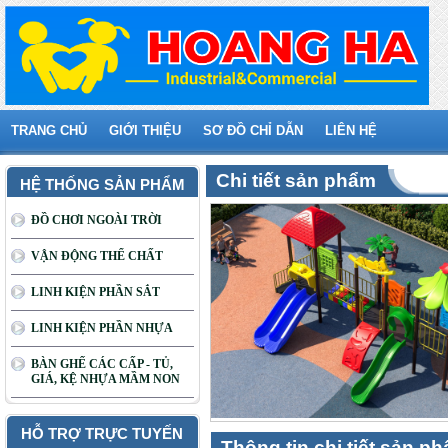
TRANG CHỦ
GIỚI THIỆU
SƠ ĐỒ CHỈ DẪN
LIÊN HỆ
Chi tiết sản phẩm
HỆ THỐNG SẢN PHẨM
ĐỒ CHƠI NGOÀI TRỜI
VẬN ĐỘNG THỂ CHẤT
LINH KIỆN PHẦN SẮT
LINH KIỆN PHẦN NHỰA
BÀN GHẾ CÁC CẤP - TỦ,
GIÁ, KỆ NHỰA MẦM NON
HỖ TRỢ TRỰC TUYẾN
Thông tin chi tiết sản p