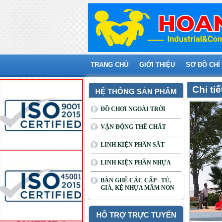
TRANG CHỦ
GIỚI THIỆU
SƠ ĐỒ CHỈ
Chi ti
HỆ THỐNG SẢN PHẨM
ĐỒ CHƠI NGOÀI TRỜI
VẬN ĐỘNG THỂ CHẤT
LINH KIỆN PHẦN SẮT
LINH KIỆN PHẦN NHỰA
BÀN GHẾ CÁC CẤP - TỦ,
GIÁ, KỆ NHỰA MẦM NON
HỖ TRỢ TRỰC TUYẾN