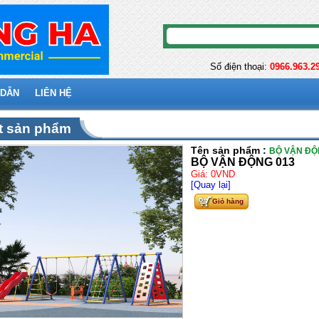
Số điện thoại:
0966.963.2
 DẪN
LIÊN HỆ
ết sản phẩm
Tên sản phẩm :
BỘ VẬN ĐỘ
BỘ VẬN ĐỘNG 013
Giá: 0VND
[Quay lại]
Giỏ hàng