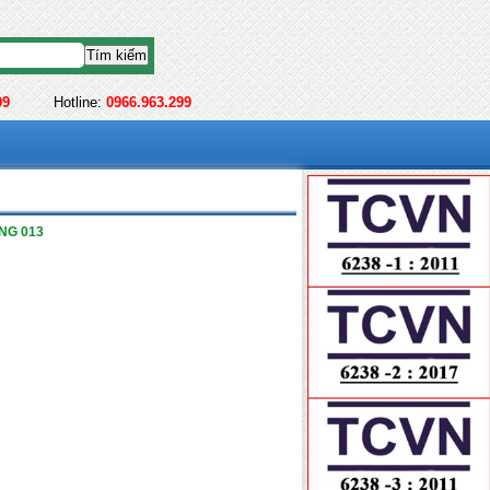
99
Hotline:
0966.963.299
NG 013