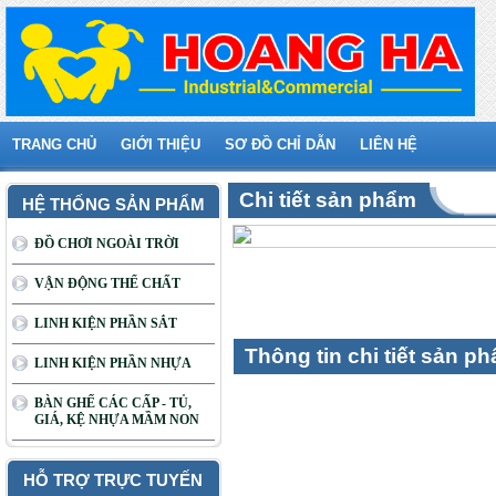
TRANG CHỦ
GIỚI THIỆU
SƠ ĐỒ CHỈ DẪN
LIÊN HỆ
Chi tiết sản phẩm
HỆ THỐNG SẢN PHẨM
ĐỒ CHƠI NGOÀI TRỜI
VẬN ĐỘNG THỂ CHẤT
LINH KIỆN PHẦN SẮT
Thông tin chi tiết sản p
LINH KIỆN PHẦN NHỰA
BÀN GHẾ CÁC CẤP - TỦ,
GIÁ, KỆ NHỰA MẦM NON
HỖ TRỢ TRỰC TUYẾN