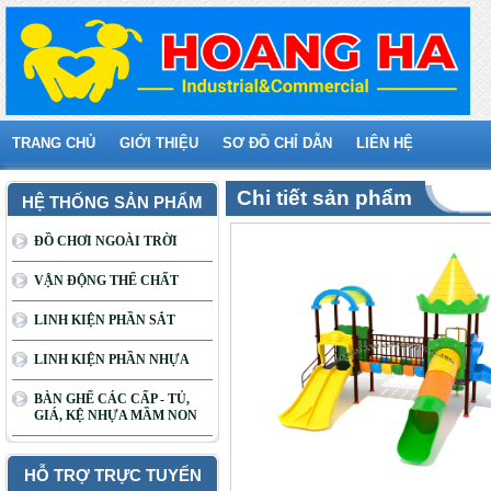
TRANG CHỦ
GIỚI THIỆU
SƠ ĐỒ CHỈ DẪN
LIÊN HỆ
Chi tiết sản phẩm
HỆ THỐNG SẢN PHẨM
ĐỒ CHƠI NGOÀI TRỜI
VẬN ĐỘNG THỂ CHẤT
LINH KIỆN PHẦN SẮT
LINH KIỆN PHẦN NHỰA
BÀN GHẾ CÁC CẤP - TỦ,
GIÁ, KỆ NHỰA MẦM NON
HỖ TRỢ TRỰC TUYẾN