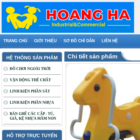
TRANG CHỦ
GIỚI THIỆU
SƠ ĐỒ CHỈ DẪN
LIÊN HỆ
Chi tiết sản phẩm
HỆ THỐNG SẢN PHẨM
ĐỒ CHƠI NGOÀI TRỜI
VẬN ĐỘNG THỂ CHẤT
LINH KIỆN PHẦN SẮT
LINH KIỆN PHẦN NHỰA
BÀN GHẾ CÁC CẤP - TỦ,
GIÁ, KỆ NHỰA MẦM NON
HỖ TRỢ TRỰC TUYẾN