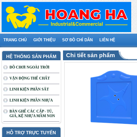
TRANG CHỦ
GIỚI THIỆU
SƠ ĐỒ CHỈ DẪN
LIÊN HỆ
Chi tiết sản phẩm
HỆ THỐNG SẢN PHẨM
ĐỒ CHƠI NGOÀI TRỜI
VẬN ĐỘNG THỂ CHẤT
LINH KIỆN PHẦN SẮT
LINH KIỆN PHẦN NHỰA
BÀN GHẾ CÁC CẤP - TỦ,
GIÁ, KỆ NHỰA MẦM NON
HỖ TRỢ TRỰC TUYẾN