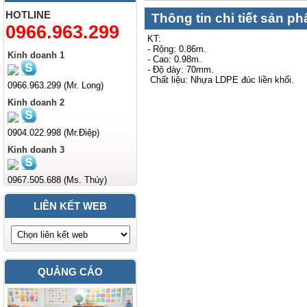
HOTLINE
Thông tin chi tiết sản p
0966.963.299
KT:
- Rộng: 0.86m.
Kinh doanh 1
- Cao: 0.98m.
- Độ dày: 70mm.
Chất liệu: Nhựa LDPE đúc liền khối.
0966.963.299 (Mr. Long)
Kinh doanh 2
0904.022.998 (Mr.Điệp)
Kinh doanh 3
0967.505.688 (Ms. Thúy)
LIÊN KẾT WEB
QUẢNG CÁO