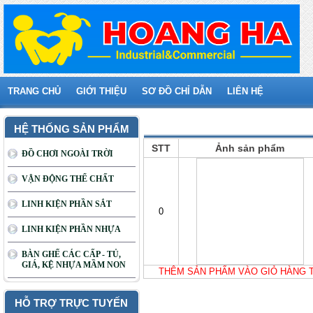
TRANG CHỦ
GIỚI THIỆU
SƠ ĐỒ CHỈ DẪN
LIÊN HỆ
Giỏ hàng của bạn
HỆ THỐNG SẢN PHẨM
STT
Ảnh sản phẩm
ĐỒ CHƠI NGOÀI TRỜI
VẬN ĐỘNG THỂ CHẤT
LINH KIỆN PHẦN SẮT
0
LINH KIỆN PHẦN NHỰA
BÀN GHẾ CÁC CẤP - TỦ,
GIÁ, KỆ NHỰA MẦM NON
THÊM SẢN PHẨM VÀO GIỎ HÀNG 
HỖ TRỢ TRỰC TUYẾN