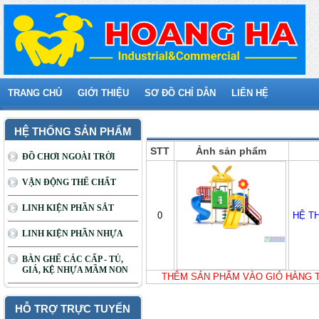
TRANG CHỦ
GIỚI THIỆU
SƠ ĐỒ CHỈ DẪN
LIÊN HỆ
Giỏ hàng của bạn
HỆ THỐNG SẢN PHẨM
STT
Ảnh sản phẩm
ĐỒ CHƠI NGOÀI TRỜI
VẬN ĐỘNG THỂ CHẤT
LINH KIỆN PHẦN SẮT
0
HỆ T
LINH KIỆN PHẦN NHỰA
BÀN GHẾ CÁC CẤP - TỦ,
GIÁ, KỆ NHỰA MẦM NON
THÊM SẢN PHẨM VÀO GIỎ HÀNG 
HỖ TRỢ TRỰC TUYẾN