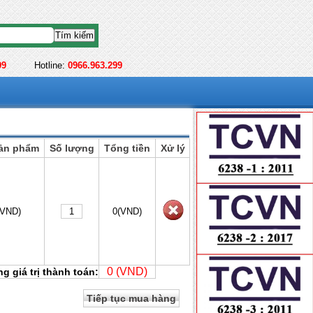
99
Hotline:
0966.963.299
sản phẩm
Số lượng
Tổng tiền
Xử lý
(VND)
0
(VND)
0
(VND)
g giá trị thành toán:
Tiếp tục mua hàng