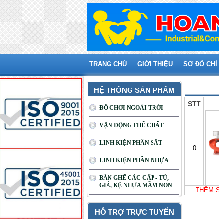
TRANG CHỦ
GIỚI THIỆU
SƠ ĐỒ CHỈ
Giỏ hà
HỆ THỐNG SẢN PHẨM
STT
ĐỒ CHƠI NGOÀI TRỜI
VẬN ĐỘNG THỂ CHẤT
LINH KIỆN PHẦN SẮT
0
LINH KIỆN PHẦN NHỰA
BÀN GHẾ CÁC CẤP - TỦ,
GIÁ, KỆ NHỰA MẦM NON
THÊM 
HỖ TRỢ TRỰC TUYẾN