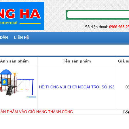
Số điện thoại:
0966.963.2
 DẪN
LIÊN HỆ
ng của bạn
Ảnh sản phẩm
Tên sản phẩm
Giá 
HỆ THỐNG VUI CHƠI NGOÀI TRỜI SÔ 193
0
SẢN PHẨM VÀO GIỎ HÀNG THÀNH CÔNG
Tổn