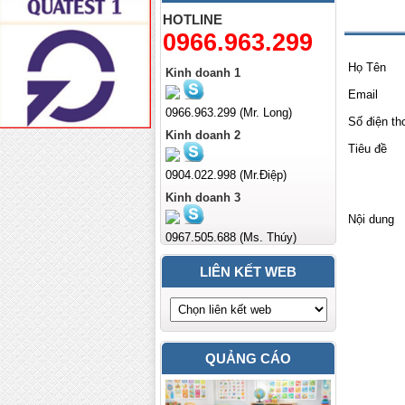
Liên h
HOTLINE
0966.963.299
Họ Tên
Kinh doanh 1
Email
0966.963.299 (Mr. Long)
Số điện th
Kinh doanh 2
Tiêu đề
0904.022.998 (Mr.Điệp)
Kinh doanh 3
Nội dung
0967.505.688 (Ms. Thúy)
LIÊN KẾT WEB
QUẢNG CÁO