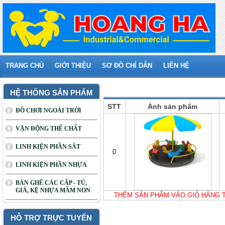
TRANG CHỦ
GIỚI THIỆU
SƠ ĐỒ CHỈ DẪN
LIÊN HỆ
Giỏ hàng của bạn
HỆ THỐNG SẢN PHẨM
STT
Ảnh sản phẩm
ĐỒ CHƠI NGOÀI TRỜI
VẬN ĐỘNG THỂ CHẤT
LINH KIỆN PHẦN SẮT
0
LINH KIỆN PHẦN NHỰA
BÀN GHẾ CÁC CẤP - TỦ,
GIÁ, KỆ NHỰA MẦM NON
THÊM SẢN PHẨM VÀO GIỎ HÀNG 
HỖ TRỢ TRỰC TUYẾN