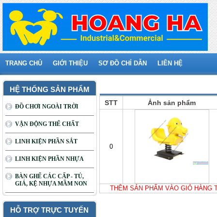
TRANG CHỦ
GIỚI THIỆU
SƠ ĐỒ CHỈ DẪN
LIÊN HỆ
Giỏ hàng của bạn
HỆ THỐNG SẢN PHẨM
STT
Ảnh sản phẩm
ĐỒ CHƠI NGOÀI TRỜI
VẬN ĐỘNG THỂ CHẤT
LINH KIỆN PHẦN SẮT
0
LINH KIỆN PHẦN NHỰA
BÀN GHẾ CÁC CẤP - TỦ,
GIÁ, KỆ NHỰA MẦM NON
THÊM SẢN PHẨM VÀO GIỎ HÀNG 
HỖ TRỢ TRỰC TUYẾN